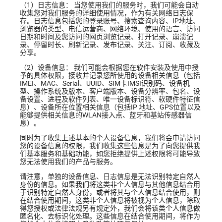
（1）日志信息：
当您使用我们的服务时，我们可能会自动
收集您对我们服务的详细使用情况，作为有关网络日志保
存。日志信息包括
您的登录账号、搜索查询内容、IP地址、
浏览器的类型、电信运营商、网络环境、使用的语言、访问
日期和时间及您访问的网页浏览记录、打开记录、崩溃记
录、停留时长、刷新记录、发布记录、关注、订阅、收藏及
分享。
（2）设备信息：
我们可能会根据您在软件安装及使用中授
予的具体权限，接收并记录您所使用的设备相关信息
（包括
IMEI、MAC、Serial、UUID、SIM卡IMSI识别码、设备机
型、操作系统及版本、客户端版本、设备分辨率、包名、设
备设置、进程及软件列表、唯一设备标识符、软硬件特征信
息）、设备所在位置相关信息（包括IP 地址、GPS位置以及
能够提供相关信息的WLAN接入点、蓝牙和基站传感器信
息）。
同时为了收集上述基本的个人设备信息，我们将会申请访问
您的设备信息的权限，我们收集这些信息是为了向您提供我
们基本服务和基础功能，如您拒绝提供上述权限将可能导致
您无法使用我们的产品与服务。
请注意，单独的设备信息、日志信息是无法识别特定自然人
身份的信息。如果我们将这类非个人信息与其他信息结合用
于识别特定自然人身份，或者将其与个人信息结合使用，则
在结合使用期间，这类非个人信息将被视为个人信息，除取
得您授权或法律法规另有规定外，我们会将该类个人信息做
匿名化、去标识化处理。这些信息在结合使用期间，将作为