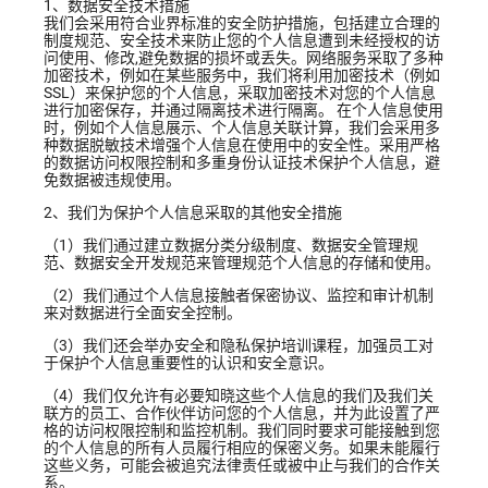
1、数据安全技术措施
我们会采用符合业界标准的安全防护措施，包括建立合理的
制度规范、安全技术来防止您的个人信息遭到未经授权的访
问使用、修改,避免数据的损坏或丢失。网络服务采取了多种
加密技术，例如在某些服务中，我们将利用加密技术（例如
SSL）来保护您的个人信息，采取加密技术对您的个人信息
进行加密保存，并通过隔离技术进行隔离。 在个人信息使用
时，例如个人信息展示、个人信息关联计算，我们会采用多
种数据脱敏技术增强个人信息在使用中的安全性。采用严格
的数据访问权限控制和多重身份认证技术保护个人信息，避
免数据被违规使用。
2、我们为保护个人信息采取的其他安全措施
（1）我们通过建立数据分类分级制度、数据安全管理规
范、数据安全开发规范来管理规范个人信息的存储和使用。
（2）我们通过个人信息接触者保密协议、监控和审计机制
来对数据进行全面安全控制。
（3）我们还会举办安全和隐私保护培训课程，加强员工对
于保护个人信息重要性的认识和安全意识。
（4）我们仅允许有必要知晓这些个人信息的我们及我们关
联方的员工、合作伙伴访问您的个人信息，并为此设置了严
格的访问权限控制和监控机制。我们同时要求可能接触到您
的个人信息的所有人员履行相应的保密义务。如果未能履行
这些义务，可能会被追究法律责任或被中止与我们的合作关
系。