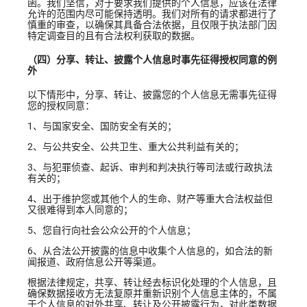
函。我们坚信，对于要求我们提供的个人信息，应该在法律
允许的范围内尽可能保持透明。我们对所有的请求都进行了
慎重的审查，以确保其具备合法依据，且仅限于执法部门因
特定调查目的且有合法权利获取的数据。
（四）分享、转让、披露个人信息时事先征得授权同意的例
外
以下情形中，分享、转让、披露您的个人信息无需事先征得
您的授权同意：
1、与国家安全、国防安全有关的；
2、与公共安全、公共卫生、重大公共利益有关的；
3、与犯罪侦查、起诉、审判和判决执行等司法或行政执法
有关的；
4、出于维护您或其他个人的生命、财产等重大合法权益但
又很难得到本人同意的；
5、您自行向社会公众公开的个人信息；
6、从合法公开披露的信息中收集个人信息的，如合法的新
闻报道、政府信息公开等渠道。
根据法律规定，共享、转让经去标识化处理的个人信息，且
确保数据接收方无法复原并重新识别个人信息主体的，不属
于个人信息的对外共享、转让及公开披露行为，对此类数据