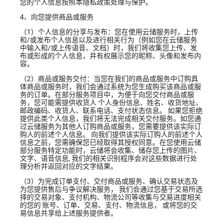
您的个人信息按照本隐私政策处理与保护。
4、向您提供商品或服务
（1）个人信息的分享与发布：您在使用云储服务时，上传
和/或发布个人信息以及进行相关行为（
例如您在云储服务
中输入和/或上传语音、文档
）时，我们将收集您上传、发
布或形成的个人信息，并有权展示您的昵称、头像和发布内
容。
（2）商品或服务交付：当您在我们的商品或服务中订购具
体商品或服务时，我们会通过系统为您生成购买该商品或服
务的订单。在部分服务项目中，为便于向您交付商品或服
务，您可能需提供收货人 个人身份信息、姓名、收货地址、
邮政编码、收货人、联系电话、支付状态信息。 如果您拒绝
提供此类个人信息，我们将无法完成相关交付服务。如您通
过云储服务为其他人订购商品或服务，您需要提供该实际订
购人的前述个人信息。 向我们提供该实际订购人的前述个人
信息之前，您需确保您已经取得其授权同意。在您使用云储
部分服务特定功能时，云储将会收集、储存您上传的图片、
文字、语音信息, 我们的相关识别程序会对这些数据进行处
理分析并返回对应的文字结果。
（3）为完成订单支付、交付商品或服务、确认交易状态及
为您提供售后与争议解决服务， 我们会通过您基于交易所选
择的交易对象、支付机构、物流公司等收集与交易进度相关
的您的 账号、订单、交易、支付、物流信息， 或将您的交
易信息共享给上述服务提供者。