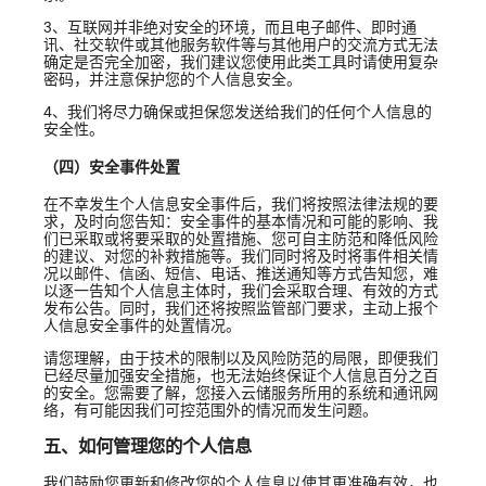
3、互联网并非绝对安全的环境，而且电子邮件、即时通
讯、社交软件或其他服务软件等与其他用户的交流方式无法
确定是否完全加密，我们建议您使用此类工具时请使用复杂
密码，并注意保护您的个人信息安全。
4、我们将尽力确保或担保您发送给我们的任何个人信息的
安全性。
（四）安全事件处置
在不幸发生个人信息安全事件后，我们将按照法律法规的要
求，及时向您告知：安全事件的基本情况和可能的影响、我
们已采取或将要采取的处置措施、您可自主防范和降低风险
的建议、对您的补救措施等。我们同时将及时将事件相关情
况以邮件、信函、短信、电话、推送通知等方式告知您，难
以逐一告知个人信息主体时，我们会采取合理、有效的方式
发布公告。同时，我们还将按照监管部门要求，主动上报个
人信息安全事件的处置情况。
请您理解，由于技术的限制以及风险防范的局限，即便我们
已经尽量加强安全措施，也无法始终保证个人信息百分之百
的安全。您需要了解，您接入云储服务所用的系统和通讯网
络，有可能因我们可控范围外的情况而发生问题。
五、如何管理您的个人信息
我们鼓励您更新和修改您的个人信息以使其更准确有效，也