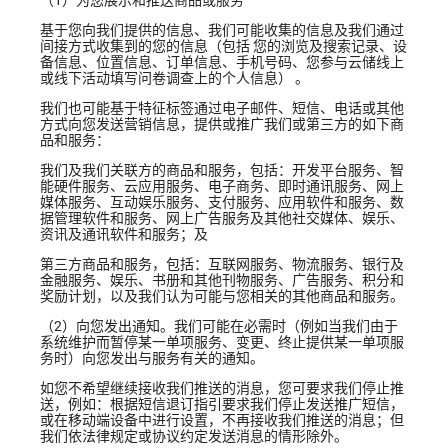
基于您向我们提供的信息、我们可能收集的信息及我们通过
间接方式收集到的您的信息（包括 您的浏览及搜索记录、设
备信息、位置信息、订单信息、手机号码、您参与云储线上
或线下活动填写问卷调查上的个人信息） 。
我们也可能基于特征标签通过电子邮件、短信、电话或其他
方式向您发送营销信息，提供或推广我们或第三方的如下商
品和服务：
我们及我们关联方的商品和服务，包括：开发平台服务、智
能硬件服务、云应用服务、电子商务、即时通讯服务、网上
媒体服务、互动娱乐服务、支付服务、应用软件和服务、数
据管理软件和服务、网上广告服务及其他社交媒体、娱乐、
资讯及通讯软件和服务；及
第三方商品和服务，包括：互联网服务、物流服务、银行及
金融服务、娱乐、书册和其他刊物服务、广告服务、积分和
奖励计划，以及我们认为可能与您相关的其他商品和服务。
（2）向您发出通知。我们可能在必需时（例如当我们由于
系统维护而暂停某一单项服务、变更、终止提供某一单项服
务时）向您发出与服务有关的通知。
如您不希望继续接收我们推送的消息，您可要求我们停止推
送，例如：根据短信退订指引要求我们停止发送推广短信，
或在移动端设备中进行设置，不再接收我们推送的消息；但
我们依法律规定或协议约定发送消息的情形除外。