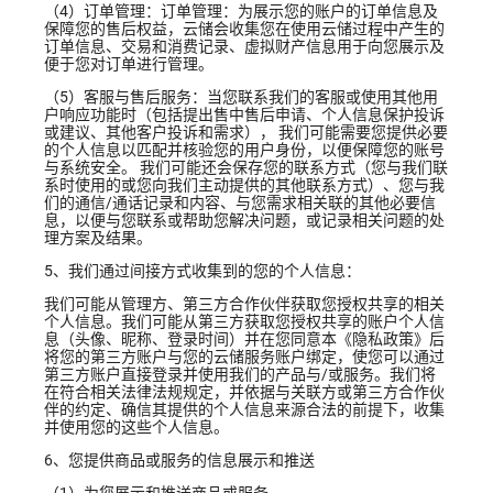
（4）订单管理：订单管理：为展示您的账户的订单信息及
保障您的售后权益，云储会收集您在使用云储过程中产生的
订单信息、交易和消费记录、虚拟财产信息用于向您展示及
便于您对订单进行管理。
（5）客服与售后服务：当您联系我们的客服或使用其他用
户响应功能时（包括提出售中售后申请、个人信息保护投诉
或建议、其他客户投诉和需求）， 我们可能需要您提供必要
的个人信息以匹配并核验您的用户身份，以便保障您的账号
与系统安全。 我们可能还会保存您的联系方式（您与我们联
系时使用的或您向我们主动提供的其他联系方式）、您与我
们的通信/通话记录和内容、与您需求相关联的其他必要信
息，以便与您联系或帮助您解决问题，或记录相关问题的处
理方案及结果。
5、我们通过间接方式收集到的您的个人信息：
我们可能从管理方、第三方合作伙伴获取您授权共享的相关
个人信息。我们可能从第三方获取您授权共享的账户个人信
息（头像、昵称、登录时间）并在您同意本《隐私政策》后
将您的第三方账户与您的云储服务账户绑定，使您可以通过
第三方账户直接登录并使用我们的产品与/或服务。我们将
在符合相关法律法规规定，并依据与关联方或第三方合作伙
伴的约定、确信其提供的个人信息来源合法的前提下，收集
并使用您的这些个人信息。
6、您提供商品或服务的信息展示和推送
（1）为您展示和推送商品或服务