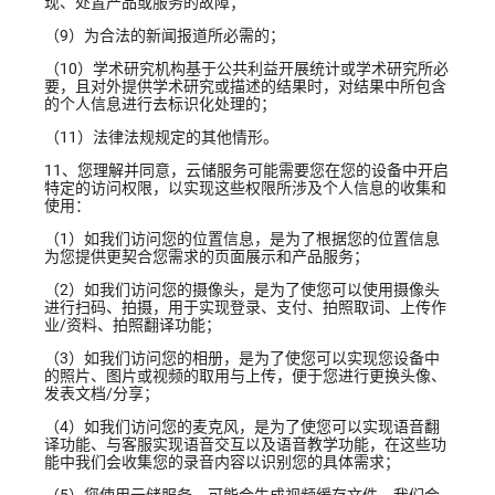
现、处置产品或服务的故障；
（9）为合法的新闻报道所必需的；
（10）学术研究机构基于公共利益开展统计或学术研究所必
要，且对外提供学术研究或描述的结果时，对结果中所包含
的个人信息进行去标识化处理的；
（11）法律法规规定的其他情形。
11、您理解并同意，云储服务可能需要您在您的设备中开启
特定的访问权限，以实现这些权限所涉及个人信息的收集和
使用：
（1）如我们访问您的位置信息，是为了根据您的位置信息
为您提供更契合您需求的页面展示和产品服务；
（2）如我们访问您的摄像头，是为了使您可以使用摄像头
进行扫码、拍摄，用于实现登录、支付、拍照取词、上传作
业/资料、拍照翻译功能；
（3）如我们访问您的相册，是为了使您可以实现您设备中
的照片、图片或视频的取用与上传，便于您进行更换头像、
发表文档/分享；
（4）如我们访问您的麦克风，是为了使您可以实现语音翻
译功能、与客服实现语音交互以及语音教学功能，在这些功
能中我们会收集您的录音内容以识别您的具体需求；
（5）您使用云储服务，可能会生成视频缓存文件，我们会