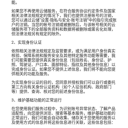
能。
如果您不再使用云储服务，在符合服务协议约定条件及国家
相关法律法规规定的情况下，我们也提供注册账号的注销，
您可以通过云储“设置-隐私与安全-账号注销”中的指引完成账
户的注销。当您的帐号注销或被删除后，与该帐号相关的云
储服务项下的全部服务资料和数据将被删除或匿名化处理，
但法律法规另有规定的除外。
2、实现身份认证
依照相关法律法规规定及监管要求，或为满足用户身份真实
核验、保障系统和服务安全及其他特定服务功能等需要，
我
们可能需要您提供真实身份信息（
包括姓名、身份证、护
照、驾驶证、户口本、面部特征、指纹及其他身份信息
）
以
完成身份认证。如果您不提供上述信息，我们将不能向您提
供相关的功能及服务。
为实现身份认证的目的，
您同意并授权我们可以自行或委托
第三方向有关身份认证机构（如个人征信机构、政府部门
等）提供、查询、核对您的前述身份信息。
3、维护基础功能的正常运行
在您使用我们服务过程中，为识别账号异常状态、了解产品
适配性，向您提供浏览、搜索等基本服务，维护基础功能的
正常运行，
我们可能会自动收集、储存关于您使用的服务以
及使用方式的信息并将这些信息进行关联，这些信息包括：