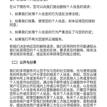
在以下情形中，您可以向我们提出删除个人信息的请求：
1、如果我们处理个人信息的行为违反法律法规；
2、如果我们收集、使用您的个人信息，却未征得您的授权
同意；
3、如果我们处理个人信息的行为严重违反了与您的约定；
4、如果我们不再为您提供云储服务。
若我们决定响应您的删除请求，我们还将同时尽可能通知从
我们处获得您的个人信息的实体，要求其及时删除，除非法
律法规另有规定，或这些实体获得您的独立授权。
（二）公开与分享
我们的多项服务可让您不仅与您的社交网络、也与使用该服
务的所有用户公开分享您的相关个人信息，例如，您在云储
服务中所上传或发布的个人信息、您对其他人上传或发布的
个人信息作出的回应，通过电子邮件或在云储服务中不特定
用户可见的公开区域内上传或公布您的个人信息，以及包括
与这些个人信息有关的位置数据和日志信息。只要您不删除
您所公开或共享的个人信息，有关个人信息可能一直留存在
公众领域；即使您删除共享个人信息，有关个人信息仍可能
由其他用户或不受我们控制的第三方独立地缓存、复制或储
存，或由其他用户或该等第三方在公众领域保存。如您将个