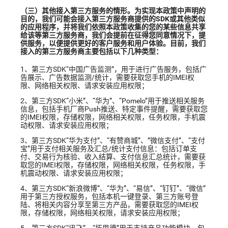
（三）其他接入第三方服务的情形。为实现本政策中声明的
目的，我们可能会接入第三方服务商提供的SDK或其他类似
的应用程序，并将我们依照本政策收集的您的某些信息共享
给该等第三方服务商，我们会提前在征得您同意情况下，提
供服务，以便提供更好的客户服务和用户体验。目前，我们
接入的第三方服务商主要包括以下几种类型：
1、第三方SDK“中国广告监测”，用于进行广告服务，包括广
告展示、广告数据监测/统计，需要获取您手机的IMEI权
限、网络相关权限、请求安装应用权限；
2、第三方SDK“小米”、“华为”、“Pomelo”用于推送相关服务
信息，包括手机厂商Push推送、特定事件提醒，需要获取您
的IMEI权限，存储权限，网络相关权限，任务权限，手机震
动权限、请求安装应用权限；
3、第三方SDK“华为支付”、“有赞商城”、”微信支付”、“支付
宝”用于支付相关服务及汇总/统计支付信息：包括订单支
付、交易行为核验、收入结算、支付信息汇总统计，需要获
取您的IMEI权限，存储权限，网络相关权限，任务权限，手
机震动权限、请求安装应用权限；
4、第三方SDK“新浪微博”、“华为”、“易信”、“钉钉”、“微信”
用于第三方授权服务，包括本机一键登录、第三方账号登
陆、将相关内容分享至第三方产品，需要获取您的IMEI权
限，存储权限，网络相关权限，请求安装应用权限；
5、第三方SDK“讯飞”、“拓思德”用于支持产品功能模块，包