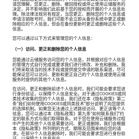
请您理解，您更正、删除、撤回授权或停止使用云储服务的
决定，并不影响我们此前基于您的授权而开展的个人信息处
理。除法律法规另有规定，当您更正、删除您的个人信息或
申请注销账号时，我们可能不会立即从备份系统中更正或删
除相应的个人信息，但会在备份更新时更正或删除这些个人
信息。
您可以通过以下方式来管理您的个人信息：
（一）访问、更正和删除您的个人信息
您能通过云储服务访问您的个人信息，并根据对应个人信息
的管理方式自行完成或要求我们进行修改、补充和删除。我
们将采取适当的技术手段或提供提交申请的联系渠道，尽可
能保证您可以访问、更新和更正自己的个人信息或使用云储
服务时提供的其他个人信息。
在访问、更正和删除前述个人信息时，我们可能会要求您进
行身份验证，以保障个人信息安全。对于通过COOKIES或同
类技术收集的您的个人信息，我们还在本《隐私政策》第二
条“我们如何使用COOKIES或同类技术”部分说明了向您提供
的选择机制。如果您无法通过上述路径访问、更正该等个人
信息，您可以通过本《隐私政策》第九条“如何联系我们”约
定的联系方式与我们取得联系。对于您在使用云储服务过程
中产生的其他个人信息需要访问、更正或删除，我们会根据
本《隐私政策》所列明的方式、期限及范围来响应您的请
求。在部分个人信息删除时，我们可能会要求您进行身份验
证，以保障个人信息安全。