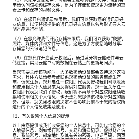
申请访问该视频缓存文件，是为了存储和使您更为流畅的查
看上传和保存的视频文件；
（6）在您开启通讯录权限后，我们可以获取您的通讯录好
友信息，以便将您提供的通讯录好友信息以名片形式导入云
储产品进行存储。
（7）在您允许我们开启存储权限后，我们可以获取到您的
照片、媒体内容和文件等信息，这是为了方便您随时分享、
存储您的云储笔记信息。
（8）在您允许开启蓝牙权限后，通过蓝牙将云储硬件与云
储连接，实现云储书写的数据在云储上的更新与同步。
当您需要关闭该功能时，大多数移动设备都会支持您的这项
需求，具体方法请参考或联系您移动设备的服务商或生产
商。请您注意，您开启任一权限即代表您授权我们可以收集
和使用相关个人信息来为您提供对应服务，您一旦关闭任一
权限即代表您取消了授权，我们将不再基于对应权限继续收
集和使用相关个人信息，也无法为您提供该权限所对应的服
务。但是，您关闭权限的决定不会影响此前基于您的授权所
进行的个人信息收集及使用。
12、有关敏感个人信息的提示
以上由您提供或我们收集您的个人信息中，可能包含您的个
人敏感信息，例如银行账号、交易和消费记录、虚拟财产信
息、系统账号、邮箱地址及其有关的密码、电话号码、网页