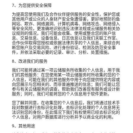
7、为您提供安全保障
为提高您使用我们及合作伙伴提供服务的安全性，保护您或
其他用户或公众的人身财产安全免遭侵害，更好地预防钓鱼
网站、欺诈、网络漏洞、计算机病毒、网络攻击、网络侵入
等安全风险，更准确地识别违反法律法规或云储服务相关协
议规则的情况，我们可能会收集、使用或整合您的账户信
息、交易信息、设备信息、日志信息以及我们关联工作室、
合作伙伴取得您授权或依据法律共享的个人信息，来综合判
断您账户及交易风险、进行身份验证、检测及防范安全事
件，并依法采取必要的记录、审计、分析、处置措施。
8、改进我们的服务
我们可能将通过某一项云储服务所收集的个人信息，用于我
们的其他服务：在您使用某一项云储服务时所收集的您的个
人信息，可能在我们的其他服务中用于向您提供特定内容或
向您展示与您相关的、而非普遍推送的信息；我们可能让您
参与有关云储服务的调查，帮助我们改善现有服务或设计新
服务；同时，我们可能将您的个人信息用于软件更新。
您了解并同意，在收集您的个人信息后，我们将通过技术手
段对数据进行去标识化处理，去标识化处理的个人信息将无
法识别您的身份，在此情况下我们有权使用已经去标识化的
个人信息，对用户数据库进行分析并予以商业化的利用。
9、其他用途