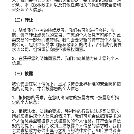
人，我们会与其签署严格的保密协定，要求他们按照我们的
说明、本《隐私政策》以及其他任何相关的保密和安全措施
来处理个人信息。
（二）转让
1、随着我们业务的持续发展，我们有可能进行合并、收
购、资产转让或类似的交易，而您的个人信息有可能作为此
类交易的一部分而被转移。我们会要求新的持有您个人信息
的公司、组织继续受本《隐私政策》的约束，否则,我们将要
求该公司、组织重新向您征求授权同意。
2、在获得您的明确同意后，我们会向其他方转让您的个人
信息。
（三）披露
我们仅会在以下情况下，且采取符合业界标准的安全防护措
施的前提下，才会披露您的个人信息：
1、根据您的需求，在您明确同意的披露方式下披露您所指
定的个人信息；
2、根据法律、法规的要求、强制性的行政执法或司法要求
所必须提供您个人信息的情况下，我们可能会依据所要求的
个人信息类型和披露方式披露您的个人信息。在符合法律法
规的前提下，当我们收到上述披露个人信息的请求时，我们
会要求接收方必须出具与之相应的法律文件，如传票或调查