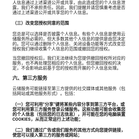
人信息通过上述渠道公开或共享，由此造成您的个人信息泄
露，我们不承担责任。因此，我们提醒并请您慎重考虑是否
通过上述渠道公开或共享您的个人信息。
（三）改变您授权同意的范围
您总是可以选择是否披露个人信息。有些个人信息是使用云
储服务所必需的，但大多数其他个人信息的提供是由您决定
的。您可以通过删除个人信息、关闭设备功能等方式改变您
授权我们继续收集个人信息的范围或撤回您的授权。
当您撤回授权后，我们无法继续为您提供撤回授权所对应的
服务，也不再处理您相应的个人信息。但您撤回授权的决
定，不会影响此前基于您的授权而开展的个人信息处理。
六、第三方服务
云储服务可能链接至第三方提供的社交媒体或其他服务（包
括网站或其他服务形式）。包括：
（一）您可利用“分享”键将某些内容分享到第三方平台，或
您可利用第三方服务登录云储服务。这些功能可能会收集您
的个人信息（包括您的日志信息），并可能在您的电脑装置
COOKIES，从而正常运行上述功能；
（二）我们通过广告或我们服务的其他方式向您提供链接，
使您可以接入第三方的服务或网站；