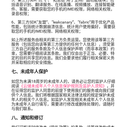
括语音识别、翻译服务、在线直播、视频播放、连接智能硬
件、客服，需要获取您的手机的IMEI权限，网络相关权限，
录音权限；
6、第三方SDK“友盟”、“leakcanary”、“fabric”用于优化产品
性能，包括统计数据崩溃信息、统计用户使用偏好， 需要获
取您的手机的IMEI权限、网络相关权限；
如上所述服务由相关的第三方负责运营。您使用该等第三方
服务（包括您向该等第三方提供的任何个人信息），须受第
三方自己的服务条款及个人信息保护声明（而非本政策）约
束，您需要仔细阅读其条款。我们仅会出于正当、必要、特
定的目的共享您的信息。我们会要求他们履行相关保密义务
并采取相应的安全措施。
七、未成年人保护
如您为未满18周岁的未成年人的，请务必让您的监护人仔细
阅读
《云储未成年人个人信息保护规则及监护人须知》
，并
在征得您的监护人同意的前提下使用我们的服务或向我们提
供个人信息。我们将根据国家相关法律法规的规定保护未成
年人的相关个人信息。如监护人发现相关未成年人个人信息
为未成年人自行填写，需要进行修改或删除处理的，请随时
与我们联系。
八、通知和修订