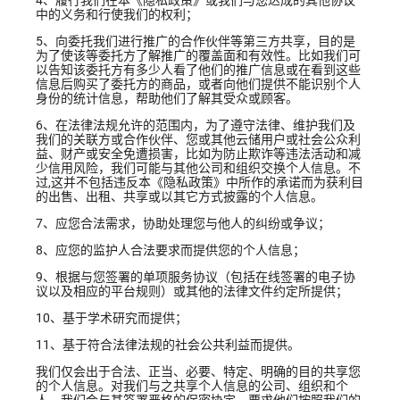
4、履行我们在本《隐私政策》或我们与您达成的其他协议
中的义务和行使我们的权利；
5、向委托我们进行推广的合作伙伴等第三方共享，目的是
为了使该等委托方了解推广的覆盖面和有效性。比如我们可
以告知该委托方有多少人看了他们的推广信息或在看到这些
信息后购买了委托方的商品，或者向他们提供不能识别个人
身份的统计信息，帮助他们了解其受众或顾客。
6、在法律法规允许的范围内，为了遵守法律、维护我们及
我们的关联方或合作伙伴、您或其他云储用户或社会公众利
益、财产或安全免遭损害，比如为防止欺诈等违法活动和减
少信用风险，我们可能与其他公司和组织交换个人信息。不
过,这并不包括违反本《隐私政策》中所作的承诺而为获利目
的出售、出租、共享或以其它方式披露的个人信息。
7、应您合法需求，协助处理您与他人的纠纷或争议；
8、应您的监护人合法要求而提供您的个人信息；
9、根据与您签署的单项服务协议（包括在线签署的电子协
议以及相应的平台规则）或其他的法律文件约定所提供；
10、基于学术研究而提供；
11、基于符合法律法规的社会公共利益而提供。
我们仅会出于合法、正当、必要、特定、明确的目的共享您
的个人信息。对我们与之共享个人信息的公司、组织和个